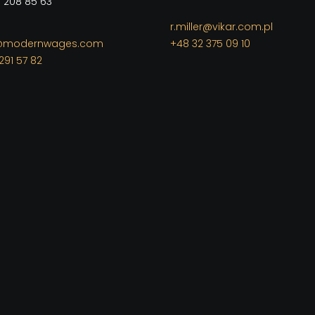
3 208 85 63
r.miller@vikar.com.pl
e@modernwages.com
+48 32 375 09 10
291 57 82