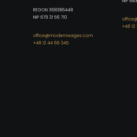
NIP 68
REGON 368386448
NIP 679 31 56 710
offic
+48 12 
office@modernwages.com
+48 12 44 66 345