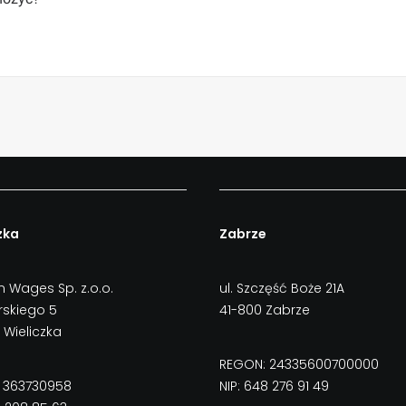
zka
Zabrze
 Wages Sp. z.o.o.
ul. Szczęść Boże 21A
orskiego 5
41-800 Zabrze
 Wieliczka
REGON: 24335600700000
 363730958
NIP: 648 276 91 49