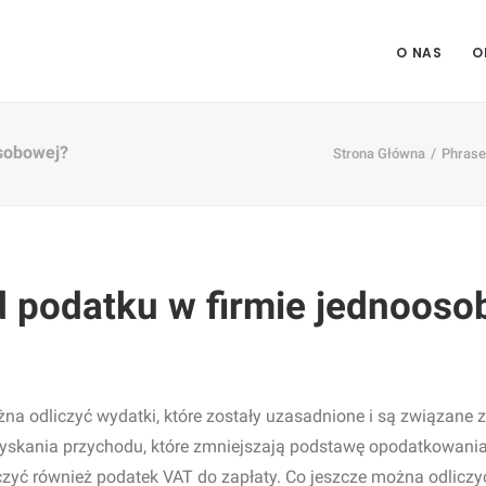
O NAS
O
osobowej?
Strona Główna
Phras
d podatku w firmie jednooso
a odliczyć wydatki, które zostały uzasadnione i są związane z
yskania przychodu, które zmniejszają podstawę opodatkowania. 
zyć również podatek VAT do zapłaty. Co jeszcze można odliczy