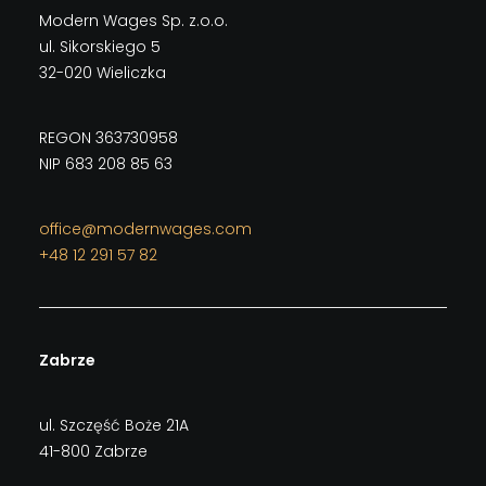
Modern Wages Sp. z.o.o.
ul. Sikorskiego 5
32-020 Wieliczka
REGON 363730958
NIP 683 208 85 63
office@modernwages.com
+48 12 291 57 82
Zabrze
ul. Szczęść Boże 21A
41-800 Zabrze