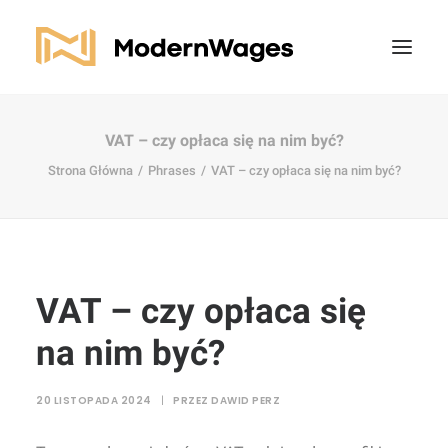
VAT – czy opłaca się na nim być?
Strona Główna
Phrases
VAT – czy opłaca się na nim być?
VAT – czy opłaca się
na nim być?
20 LISTOPADA 2024
|
PRZEZ
DAWID PERZ