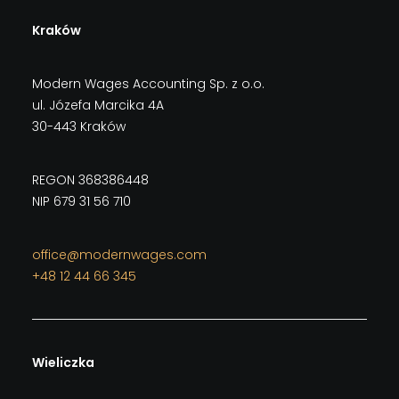
Kraków
Modern Wages Accounting Sp. z o.o.
ul. Józefa Marcika 4A
30-443 Kraków
REGON 368386448
NIP 679 31 56 710
office@modernwages.com
+48 12 44 66 345
Wieliczka