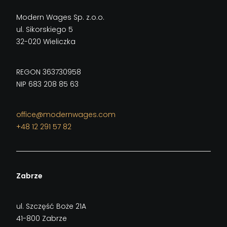
Modern Wages Sp. z.o.o.
ul. Sikorskiego 5
32-020 Wieliczka
REGON 363730958
NIP 683 208 85 63
office@modernwages.com
+48 12 291 57 82
Zabrze
ul. Szczęść Boże 21A
41-800 Zabrze