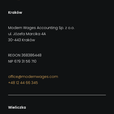
Kraków
Modern Wages Accounting Sp. z o.o.
ul. Józefa Marcika 4A
30-443 Kraków
REGON 368386448
NIP 679 31 56 710
office@modernwages.com
+48 12 44 66 345
Wieliczka