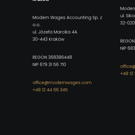
Modern
ul. Sik
Modern Wages Accounting Sp. z
32-020
o.o.
ul. Józefa Marcika 4A
30-443 Kraków
REGON
NIP 68
REGON 368386448
NIP 679 31 56 710
offic
+48 12 
office@modernwages.com
+48 12 44 66 345