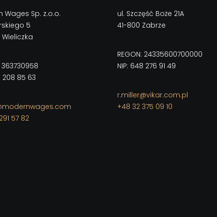
 Wages Sp. z.o.o.
ul. Szczęść Boże 21A
orskiego 5
41-800 Zabrze
 Wieliczka
REGON: 24335600700000
 363730958
NIP: 648 276 91 49
3 208 85 63
r.miller@vikar.com.pl
e@modernwages.com
+48 32 375 09 10
291 57 82