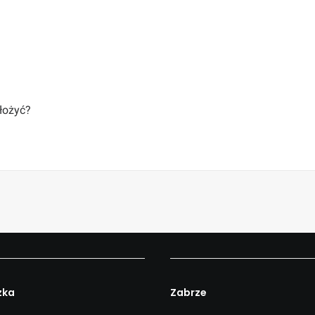
łożyć?
zka
Zabrze